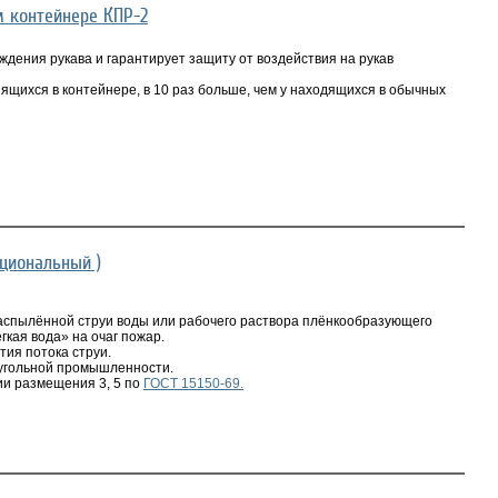
м контейнере КПР-2
дения рукава и гарантирует защиту от воздействия на рукав
ящихся в контейнере, в 10 раз больше, чем у находящихся в обычных
циональный )
спылённой струи воды или рабочего раствора плёнкообразующего
гкая вода» на очаг пожар.
тия потока струи.
угольной промышленности.
ии размещения 3, 5 по
ГОСТ 15150-69.