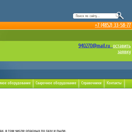
+7 (4852) 33-58-77
940270@mail.ru
оставить
заявку
мное оборудование
Сварочное оборудование
Справочники
Контакты
, в том числе опасных по газу и пыли.