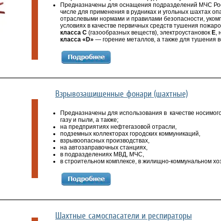
Предназначены для оснащения подразделений МЧС Росс
числе для применения в рудниках и угольных шахтах опа
отраслевыми нормами и правилами безопасности, укомп
условиях в качестве первичных средств тушения пожаро
класса С
(газообразных веществ), электроустановок
E
,
класса «D»
— горение металлов, а также для тушения в
Взрывозащищенные фонари (шахтные)
Предназначены для использования в качестве носимого
газу и пыли, а также;
на предприятиях нефтегазовой отрасли,
подземных коллекторах городских коммуникаций,
взрывоопасных производствах,
на автозаправочных станциях,
в подразделениях МВД, МЧС,
в строительном комплексе, в жилищно-коммунальном хоз
Шахтные самоспасатели и респираторы