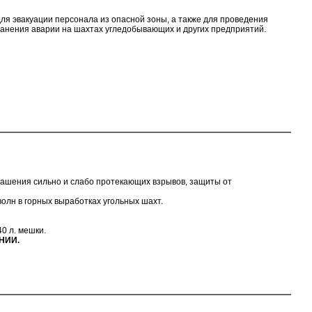
я эвакуации персонала из опасной зоны, а также для проведения
нения аварии на шахтах угледобывающих и других предприятий.
гашения сильно и слабо протекающих взрывов, защиты от
олн в горных выработках угольных шахт.
0 л. мешки.
кНИИ.