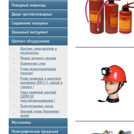
Пожарный инвентарь
Двери противопожарные
Снаряжение пожарных
Шанцевый инструмент
Шахтное оборудование
Шахтные самоспасатели и
респираторы
Мешки водяного заслона
Полимерная сетка
Рукав полипропиленовый
(полотно)
Рукав пожарный в шахтовом
контейнере КПР-2 (с гайкой и
стволом )
Ствол пожарный шахтный
СШПМ-50
(многофункциональный )
Полиуретановые смолы
Опорный рукав (Укрепление
крепи)
Мотопомпы
Полиграфическая продукция