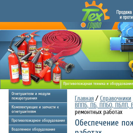
Противопожарная техника и оборудование
Огнетушители и модули
Главная
/
Справочники
пожаротушения
ВППБ, ПБ, ППБО, ПБЛП, В
Комплектующие и запчасти к
ремонтных работах
огнетушителям
Обеспечение по
Противопожарное оборудование
Водопенное оборудование
работах