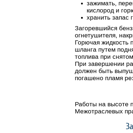
зажимать, пер
кислород и гор
хранить запас 
Загоревшийся бензи
огнетушителя, нак
Горючая жидкость 
шланга путем подн
топлива при снятом
При завершении ра
должен быть выпуще
погашено пламя ре
Работы на высоте 
Межотраслевых пра
З