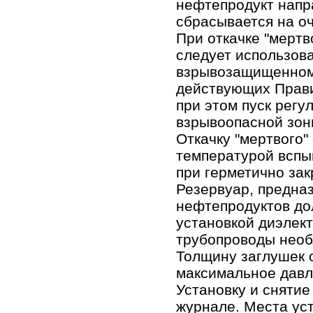
нефтепродукт напр
сбрасывается на о
При откачке "мертв
следует использова
взрывозащищенном 
действующих Прави
при этом пуск рег
взрывоопасной зон
Откачку "мертвого"
температурой вспы
при герметично за
Резервуар, предна
нефтепродуктов до
установкой диэлек
трубопроводы необ
Толщину заглушек 
максимальное давл
Установку и снятие
журнале. Места ус