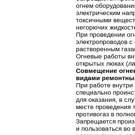
огнем оборудовани
электрическим нап
токсичными вещест
негорючих жидкосте
При проведении ог
электропроводов с
растворенным газа
Огневые работы вн
открытых люках (ла
Совмещение огнев
видами ремонтных
При работе внутри
специально проинс
для оказания, в сл
месте проведения 
противогаз в полно
Запрещается произ
и пользоваться во