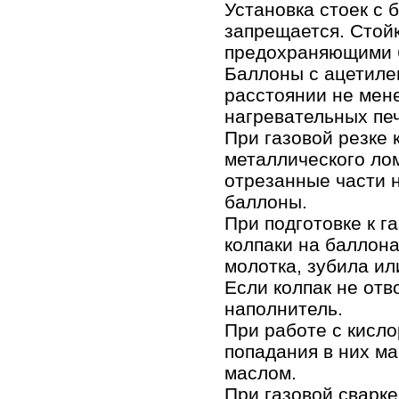
Установка стоек с 
запрещается. Стой
предохраняющими б
Баллоны с ацетиле
расстоянии не мене
нагревательных печ
При газовой резке 
металлического лом
отрезанные части 
баллоны.
При подготовке к г
колпаки на баллон
молотка, зубила ил
Если колпак не отв
наполнитель.
При работе с кисл
попадания в них ма
маслом.
При газовой сварке