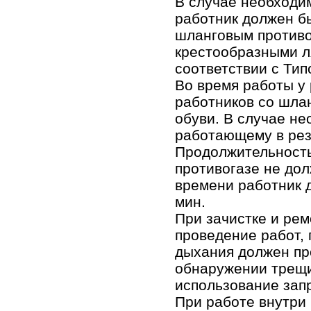
В случае необходи
работник должен б
шланговым противо
крестообразными л
соответствии с Ти
Во время работы у
работников со шла
обуви. В случае не
работающему в рез
Продолжительность
противогазе не дол
времени работник 
мин.
При зачистке и рем
проведение работ,
дыхания должен про
обнаружении трещи
использование зап
При работе внутри