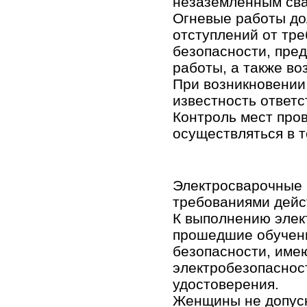
незаземленным св
Огневые работы д
отступлений от тр
безопасности, пре
работы, а также во
При возникновении 
известность ответс
Контроль мест про
осуществляться в т
Электросварочные 
требованиями дейс
К выполнению элек
прошедшие обучени
безопасности, име
электробезопаснос
удостоверения.
Женщины не допуск