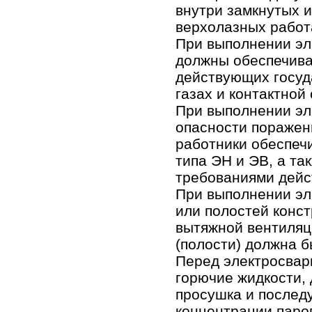
внутри замкнутых и
верхолазных работ
При выполнении эл
должны обеспечива
действующих госуд
газах и контактной 
При выполнении эл
опасности поражени
работники обеспеч
типа ЭН и ЭВ, а та
требованиями дейс
При выполнении эл
или полостей конс
вытяжной вентиляц
(полости) должна бы
Перед электросварк
горючие жидкости, 
просушка и послед
концентрации паро